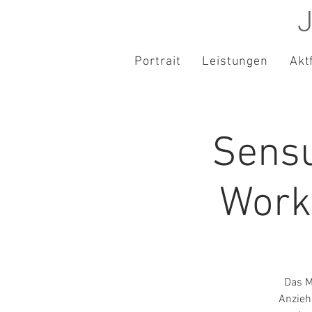
J
Portrait
Leistungen
Akt
Sensu
Work
Das M
Anzieh